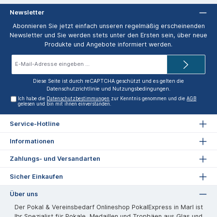
Newsletter
Abonnieren Sie jetzt einfach unseren regelmäßig erscheinenden
Newsletter und Sie werden stets unter den Ersten sein, über neue
Produkte und Angebote informiert werden.
E-
Mail-
Adresse*
Diese Seite ist durch reCAPTCHA geschützt und es gelten die
Datenschutzrichtlinie
und
Nutzungsbedingungen
.
Ich habe die
Datenschutzbestimmungen
zur Kenntnis genommen und die
AGB
gelesen und bin mit ihnen einverstanden.
Service-Hotline
Informationen
Zahlungs- und Versandarten
Sicher Einkaufen
Über uns
Der Pokal & Vereinsbedarf Onlineshop PokalExpress in Marl ist
Ihr Spezialist für Pokale, Medaillen und Trophäen aus Glas und