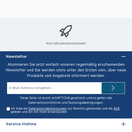
Kein Mindestbestellwert
Newsletter
Abonnieren Sie jetzt einfach unseren regelmäßig erscheinenden
Newsletter und Sie werden stets unter den Ersten sein, über neue
Produkte und Angebote informiert werden.
E-
Mail-
Adresse*
Diese Seite ist durch reCAPTCHA geschützt und es gelten die
Datenschutzrichtlinie
und
Nutzungsbedingungen
.
Ich habe die
Datenschutzbestimmungen
zur Kenntnis genommen und die
AGB
gelesen und bin mit ihnen einverstanden.
Service-Hotline