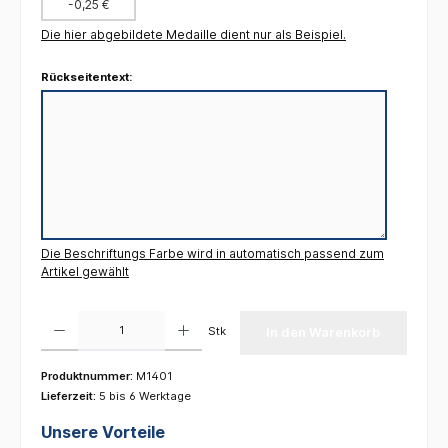
-0,25 €
Die hier abgebildete Medaille dient nur als Beispiel.
Rückseitentext:
Die Beschriftungs Farbe wird in automatisch passend zum
Artikel gewählt
Produkt Anzahl: Gib den gewünschten Wert ein oder benutze die Schaltflächen um die 
Stk
In den Warenkorb
Produktnummer:
M1401
Lieferzeit:
5 bis 6 Werktage
Unsere Vorteile