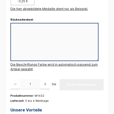
-0,25 €
Die hier abgebildete Medaille dient nur als Beispiel.
Rückseitentext:
Die Beschriftungs Farbe wird in automatisch passend zum
Artikel gewählt
Produkt Anzahl: Gib den gewünschten Wert ein oder benutze die Schaltflächen um die 
Stk
In den Warenkorb
Produktnummer:
M1402
Lieferzeit:
5 bis 6 Werktage
Unsere Vorteile