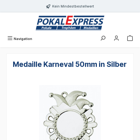
Einwilligungsdialog geöffnet
alt springen
Kein Mindestbestellwert
Navigation
Medaille Karneval 50mm in Silber
Bildergalerie überspringen