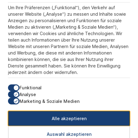
Informationen
Um Ihre Präferenzen („Funktional“), den Verkehr auf
unserer Website („Analyse“) zu messen und Inhalte sowie
Zahlungs- und Versandarten
Anzeigen zu personalisieren und Funktionen für soziale
Sicher Einkaufen
Medien zu aktivieren („Marketing & Soziale Medien“),
verwenden wir Cookies und ähnliche Technologien. Wir
Über uns
teilen auch Informationen über Ihre Nutzung unserer
Der Pokal & Vereinsbedarf Onlineshop PokalExpress in Marl ist
Website mit unseren Partnern für soziale Medien, Analysen
Ihr Spezialist für Pokale, Medaillen und Trophäen aus Glas und
und Werbung, die diese mit anderen Informationen
Resin, mit einem Fokus auf Säulenpokalen. Unser herausragender
kombinieren können, die sie aus Ihrer Nutzung ihrer
Kundenservice zeichnet sich durch Schnelligkeit und
Dienste gesammelt haben. Sie können Ihre Einwilligung
Zuverlässigkeit aus, um jedem Anlass gerecht zu werden. Wir
jederzeit ändern oder widerrufen.
verstehen die Bedeutung jedes besonderen Moments und bieten
neben einer breiten Produktvielfalt einen Service, der Ihre
Erwartungen übertrifft. Ob online oder in unserem Showroom, bei
Funktional
PokalExpress erwartet Sie Qualität, die begeistert, und ein
Analyse
Kundenerlebnis, das überzeugt.
Marketing & Soziale Medien
Unsere Communities
Alle akzeptieren
Auswahl akzeptieren