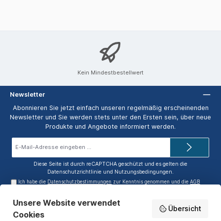
Kein Mindestbestellwert
Newsletter
Abonnieren Sie jetzt einfach unseren regelmäßig erscheinenden
Newsletter und Sie werden stets unter den Ersten sein, über neue
Produkte und Angebote informiert werden.
E-
Mail-
Adresse*
Diese Seite ist durch reCAPTCHA geschützt und es gelten die
Datenschutzrichtlinie
und
Nutzungsbedingungen
.
Ich habe die
Datenschutzbestimmungen
zur Kenntnis genommen und die
AGB
gelesen und bin mit ihnen einverstanden.
Unsere Website verwendet
Service-Hotline
Übersicht
Cookies