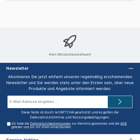
Kein Mindestbestellwert
Newsletter
Abonnieren Sie jetzt einfach unseren regelmäßig erscheinenden
Newsletter und Sie werden stets unter den Ersten sein, über neue
Produkte und Angebote informiert werden.
E-
Mail-
Adresse*
Diese Seite ist durch reCAPTCHA geschützt und es gelten die
Datenschutzrichtlinie
und
Nutzungsbedingungen
.
Ich habe die
Datenschutzbestimmungen
zur Kenntnis genommen und die
AGB
gelesen und bin mit ihnen einverstanden.
Service-Hotline