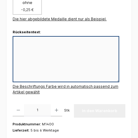
ohne
-0,25 €
Die hier abgebildete Medaille dient nur als Beispiel.
Rückseitentext:
Die Beschriftungs Farbe wird in automatisch passend zum
Artikel gewählt
Produkt Anzahl: Gib den gewünschten Wert ein oder benutze die Schaltflächen um die 
Stk
In den Warenkorb
Produktnummer:
M1400
Lieferzeit:
5 bis 6 Werktage