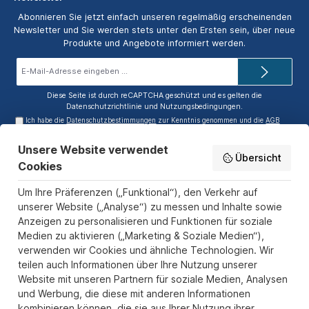
Abonnieren Sie jetzt einfach unseren regelmäßig erscheinenden
Newsletter und Sie werden stets unter den Ersten sein, über neue
Produkte und Angebote informiert werden.
E-
Mail-
Adresse*
Diese Seite ist durch reCAPTCHA geschützt und es gelten die
Datenschutzrichtlinie
und
Nutzungsbedingungen
.
Ich habe die
Datenschutzbestimmungen
zur Kenntnis genommen und die
AGB
gelesen und bin mit ihnen einverstanden.
Unsere Website verwendet
Service-Hotline
Übersicht
Cookies
Informationen
Um Ihre Präferenzen („Funktional“), den Verkehr auf
Zahlungs- und Versandarten
unserer Website („Analyse“) zu messen und Inhalte sowie
Anzeigen zu personalisieren und Funktionen für soziale
Sicher Einkaufen
Medien zu aktivieren („Marketing & Soziale Medien“),
verwenden wir Cookies und ähnliche Technologien. Wir
Über uns
teilen auch Informationen über Ihre Nutzung unserer
Der Pokal & Vereinsbedarf Onlineshop PokalExpress in Marl ist
Website mit unseren Partnern für soziale Medien, Analysen
Ihr Spezialist für Pokale, Medaillen und Trophäen aus Glas und
und Werbung, die diese mit anderen Informationen
Resin, mit einem Fokus auf Säulenpokalen. Unser herausragender
kombinieren können, die sie aus Ihrer Nutzung ihrer