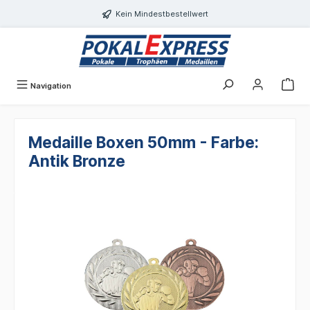
Einwilligungsdialog geöffnet
alt springen
Kein Mindestbestellwert
Navigation
Medaille Boxen 50mm - Farbe:
Antik Bronze
Bildergalerie überspringen