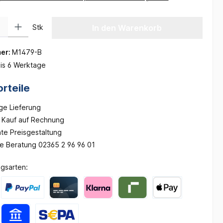
 Gib den gewünschten Wert ein oder benutze die Schaltflächen um die Anzah
Stk
In den Warenkorb
er:
M1479-B
is 6 Werktage
rteile
ge Lieferung
Kauf auf Rechnung
te Preisgestaltung
he Beratung 02365 2 96 96 01
gsarten: