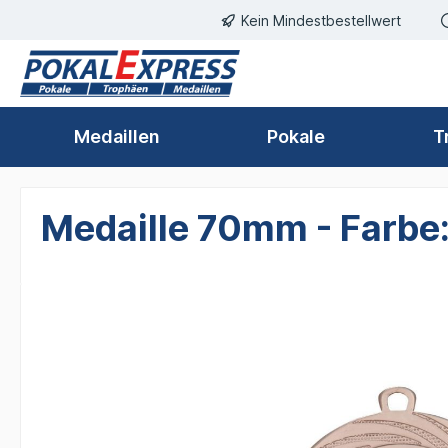
Kein Mindestbestellwert
springen
Zur Hauptnavigation springen
Medaillen
Pokale
T
Medaille 70mm - Farbe
Bildergalerie überspringen