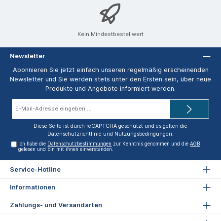
Kein Mindestbestellwert
Newsletter
Abonnieren Sie jetzt einfach unseren regelmäßig erscheinenden
Newsletter und Sie werden stets unter den Ersten sein, über neue
Produkte und Angebote informiert werden.
E-
Mail-
Adresse*
Diese Seite ist durch reCAPTCHA geschützt und es gelten die
Datenschutzrichtlinie
und
Nutzungsbedingungen
.
Ich habe die
Datenschutzbestimmungen
zur Kenntnis genommen und die
AGB
gelesen und bin mit ihnen einverstanden.
Service-Hotline
Informationen
Zahlungs- und Versandarten