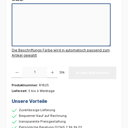
Die Beschriftungs Farbe wird in automatisch passend zum
Artikel gewählt
Produkt Anzahl: Gib den gewünschten Wert ein oder benutze die Schaltflächen um die 
Stk
In den Warenkorb
Produktnummer:
R1825
Lieferzeit:
5 bis 6 Werktage
Unsere Vorteile
Zuverlässige Lieferung
Bequemer Kauf auf Rechnung
transparente Preisgestaltung
Persönliche Beratung 02365 2 96 96 01