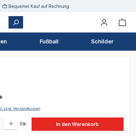
Bequemer Kauf auf Rechnung
ten
Fußball
Schilder
*
St. zzgl. Versandkosten
 Gib den gewünschten Wert ein oder benutze die Schaltflächen um die Anzah
Stk
In den Warenkorb