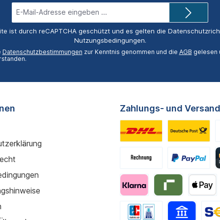
E-
Mail-
Adresse*
ite ist durch reCAPTCHA geschützt und es gelten die
Datenschutzricht
Nutzungsbedingungen
.
e
Datenschutzbestimmungen
zur Kenntnis genommen und die
AGB
gelesen u
rstanden.
onen
Zahlungs- und Versand
tzerklärung
recht
edingungen
gshinweise
m