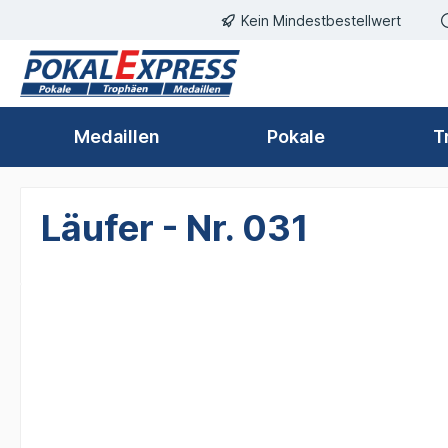
Kein Mindestbestellwert
springen
Zur Hauptnavigation springen
Medaillen
Pokale
T
Läufer - Nr. 031
Bildergalerie überspringen