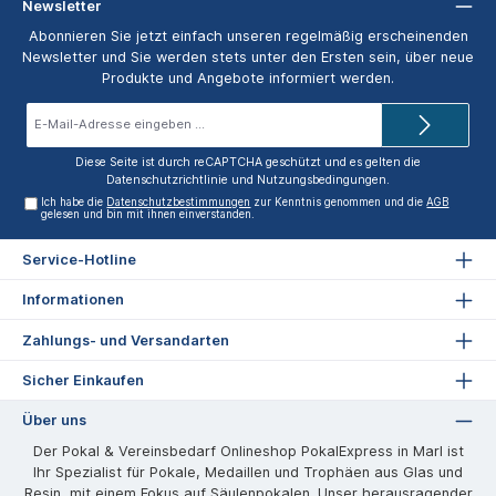
Newsletter
Abonnieren Sie jetzt einfach unseren regelmäßig erscheinenden
Newsletter und Sie werden stets unter den Ersten sein, über neue
Produkte und Angebote informiert werden.
E-
Mail-
Adresse*
Diese Seite ist durch reCAPTCHA geschützt und es gelten die
Datenschutzrichtlinie
und
Nutzungsbedingungen
.
Ich habe die
Datenschutzbestimmungen
zur Kenntnis genommen und die
AGB
gelesen und bin mit ihnen einverstanden.
Service-Hotline
Informationen
Zahlungs- und Versandarten
Sicher Einkaufen
Über uns
Der Pokal & Vereinsbedarf Onlineshop PokalExpress in Marl ist
Ihr Spezialist für Pokale, Medaillen und Trophäen aus Glas und
Resin, mit einem Fokus auf Säulenpokalen. Unser herausragender