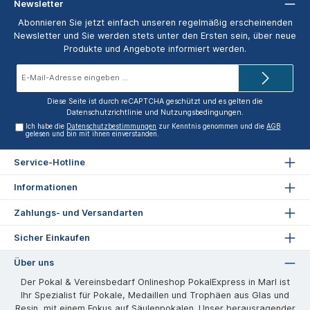
Newsletter
Abonnieren Sie jetzt einfach unseren regelmäßig erscheinenden
Newsletter und Sie werden stets unter den Ersten sein, über neue
Produkte und Angebote informiert werden.
E-
Mail-
Adresse*
Diese Seite ist durch reCAPTCHA geschützt und es gelten die
Datenschutzrichtlinie
und
Nutzungsbedingungen
.
Ich habe die
Datenschutzbestimmungen
zur Kenntnis genommen und die
AGB
gelesen und bin mit ihnen einverstanden.
Service-Hotline
Informationen
Zahlungs- und Versandarten
Sicher Einkaufen
Über uns
Der Pokal & Vereinsbedarf Onlineshop PokalExpress in Marl ist
Ihr Spezialist für Pokale, Medaillen und Trophäen aus Glas und
Resin, mit einem Fokus auf Säulenpokalen. Unser herausragender