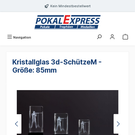
alt springen
Kein Mindestbestellwert
Navigation
Kristallglas 3d-SchützeM -
Größe: 85mm
Bildergalerie überspringen