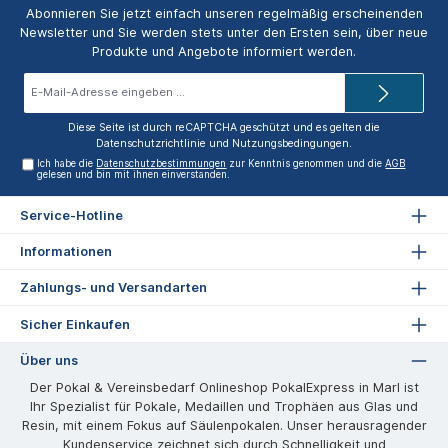
Abonnieren Sie jetzt einfach unseren regelmäßig erscheinenden
Newsletter und Sie werden stets unter den Ersten sein, über neue
Produkte und Angebote informiert werden.
E-
Mail-
Adresse*
Diese Seite ist durch reCAPTCHA geschützt und es gelten die
Datenschutzrichtlinie
und
Nutzungsbedingungen
.
Ich habe die
Datenschutzbestimmungen
zur Kenntnis genommen und die
AGB
gelesen und bin mit ihnen einverstanden.
Service-Hotline
Informationen
Zahlungs- und Versandarten
Sicher Einkaufen
Über uns
Der Pokal & Vereinsbedarf Onlineshop PokalExpress in Marl ist
Ihr Spezialist für Pokale, Medaillen und Trophäen aus Glas und
Resin, mit einem Fokus auf Säulenpokalen. Unser herausragender
Kundenservice zeichnet sich durch Schnelligkeit und