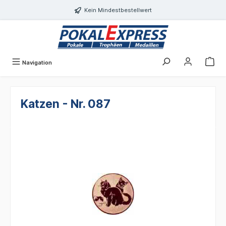
Einwilligungsdialog geöffnet
alt springen
Kein Mindestbestellwert
Navigation
Katzen - Nr. 087
Bildergalerie überspringen