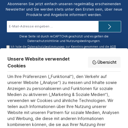
Abonnieren Sie jetzt einfach unseren regelmäßig erscheinenden
Newsletter und Sie werden stets unter den Ersten sein, über neue
Produkte und Angebote informiert werden.
E-
Mail-
Adresse*
Diese Seite ist durch reCAPTCHA geschützt und es gelten die
Datenschutzrichtlinie
und
Nutzungsbedingungen
.
Ich habe die
Datenschutzbestimmungen
zur Kenntnis genommen und die
AGB
gelesen und bin mit ihnen einverstanden.
Unsere Website verwendet
Service-Hotline
Übersicht
Cookies
Informationen
Um Ihre Präferenzen („Funktional“), den Verkehr auf
Zahlungs- und Versandarten
unserer Website („Analyse“) zu messen und Inhalte sowie
Anzeigen zu personalisieren und Funktionen für soziale
Sicher Einkaufen
Medien zu aktivieren („Marketing & Soziale Medien“),
verwenden wir Cookies und ähnliche Technologien. Wir
Über uns
teilen auch Informationen über Ihre Nutzung unserer
Der Pokal & Vereinsbedarf Onlineshop PokalExpress in Marl ist
Website mit unseren Partnern für soziale Medien, Analysen
Ihr Spezialist für Pokale, Medaillen und Trophäen aus Glas und
und Werbung, die diese mit anderen Informationen
Resin, mit einem Fokus auf Säulenpokalen. Unser herausragender
kombinieren können, die sie aus Ihrer Nutzung ihrer
Kundenservice zeichnet sich durch Schnelligkeit und