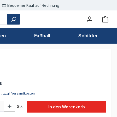
Bequemer Kauf auf Rechnung
ten
Fußball
Schilder
*
St. zzgl. Versandkosten
 Gib den gewünschten Wert ein oder benutze die Schaltflächen um die Anzah
Stk
In den Warenkorb