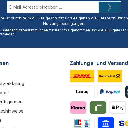
E-
Mail-
Adresse*
ite ist durch reCAPTCHA geschützt und es gelten die
Datenschutzricht
Nutzungsbedingungen
.
e
Datenschutzbestimmungen
zur Kenntnis genommen und die
AGB
gelesen u
rstanden.
onen
Zahlungs- und Versand
tzerklärung
recht
edingungen
gshinweise
m