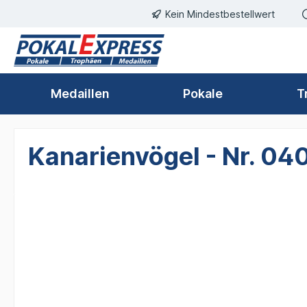
Kein Mindestbestellwert
springen
Zur Hauptnavigation springen
Medaillen
Pokale
T
Kanarienvögel - Nr. 04
Bildergalerie überspringen