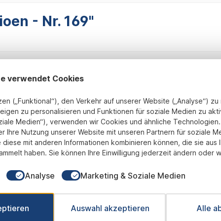
oen - Nr. 169"
te verwendet Cookies
zen („Funktional“), den Verkehr auf unserer Website („Analyse“) z
eigen zu personalisieren und Funktionen für soziale Medien zu akti
ziale Medien“), verwenden wir Cookies und ähnliche Technologien. 
Fix und Fertig montiert
transparente Preisgestaltung
B
er Ihre Nutzung unserer Website mit unseren Partnern für soziale M
 diese mit anderen Informationen kombinieren können, die sie aus 
ammelt haben. Sie können Ihre Einwilligung jederzeit ändern oder w
Newsletter
Analyse
Marketing & Soziale Medien
 Sie jetzt einfach unseren regelmäßig erscheinenden Newslet
ets unter den Ersten sein, über neue Produkte und Angebote 
eptieren
Auswahl akzeptieren
Alle a
werden.