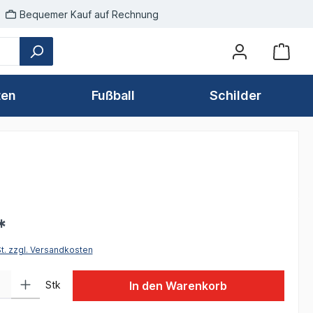
Bequemer Kauf auf Rechnung
ten
Fußball
Schilder
*
St. zzgl. Versandkosten
 Gib den gewünschten Wert ein oder benutze die Schaltflächen um die Anzah
Stk
In den Warenkorb