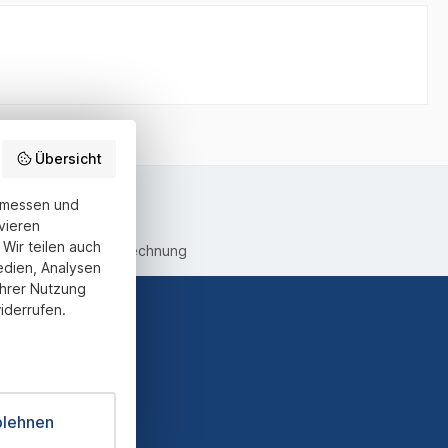
Übersicht
u messen und
vieren
Wir teilen auch
equemer Kauf auf Rechnung
edien, Analysen
Ihrer Nutzung
iderrufen.
ter und Sie
informiert
blehnen