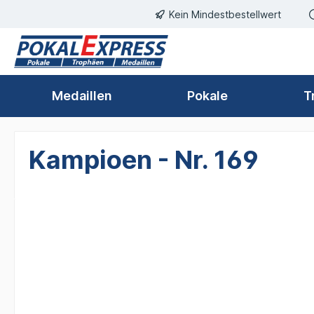
Einwilligungsdialog geöffnet
Kein Mindestbestellwert
springen
Zur Hauptnavigation springen
Medaillen
Pokale
T
Kampioen - Nr. 169
Bildergalerie überspringen