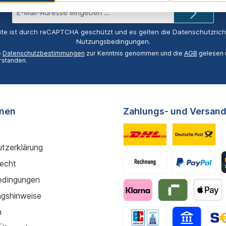
E-
Mail-
Adresse*
ite ist durch reCAPTCHA geschützt und es gelten die
Datenschutzricht
Nutzungsbedingungen
.
e
Datenschutzbestimmungen
zur Kenntnis genommen und die
AGB
gelesen u
rstanden.
onen
Zahlungs- und Versand
tzerklärung
recht
edingungen
gshinweise
m