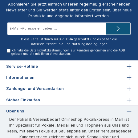
Abonnieren Sie jetzt einfach unseren regelmäßig erscheinenden
Newsletter und Sie werden stets unter den Ersten sein, über neue
Produkte und Angebote informiert werden.
E-
Mail-
Adresse*
Diese Seite ist durch reCAPTCHA geschützt und es gelten die
Datenschutzrichtlinie
und
Nutzungsbedingungen
.
Ich habe die
Datenschutzbestimmungen
zur Kenntnis genommen und die
AGB
gelesen und bin mit ihnen einverstanden.
Service-Hotline
Informationen
Zahlungs- und Versandarten
Sicher Einkaufen
Über uns
Der Pokal & Vereinsbedarf Onlineshop PokalExpress in Marl ist
Ihr Spezialist für Pokale, Medaillen und Trophäen aus Glas und
Resin, mit einem Fokus auf Säulenpokalen. Unser herausragender
Kundenservice zeichnet sich durch Schnelligkeit und