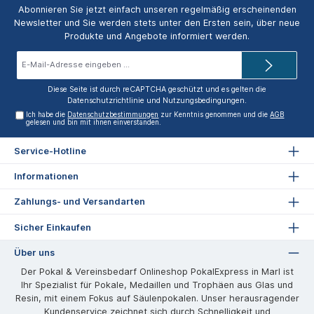
Abonnieren Sie jetzt einfach unseren regelmäßig erscheinenden
Newsletter und Sie werden stets unter den Ersten sein, über neue
Produkte und Angebote informiert werden.
E-
Mail-
Adresse*
Diese Seite ist durch reCAPTCHA geschützt und es gelten die
Datenschutzrichtlinie
und
Nutzungsbedingungen
.
Ich habe die
Datenschutzbestimmungen
zur Kenntnis genommen und die
AGB
gelesen und bin mit ihnen einverstanden.
Service-Hotline
Informationen
Zahlungs- und Versandarten
Sicher Einkaufen
Über uns
Der Pokal & Vereinsbedarf Onlineshop PokalExpress in Marl ist
Ihr Spezialist für Pokale, Medaillen und Trophäen aus Glas und
Resin, mit einem Fokus auf Säulenpokalen. Unser herausragender
Kundenservice zeichnet sich durch Schnelligkeit und