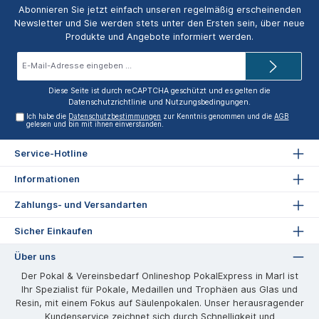
Abonnieren Sie jetzt einfach unseren regelmäßig erscheinenden
Newsletter und Sie werden stets unter den Ersten sein, über neue
Produkte und Angebote informiert werden.
E-
Mail-
Adresse*
Diese Seite ist durch reCAPTCHA geschützt und es gelten die
Datenschutzrichtlinie
und
Nutzungsbedingungen
.
Ich habe die
Datenschutzbestimmungen
zur Kenntnis genommen und die
AGB
gelesen und bin mit ihnen einverstanden.
Service-Hotline
Informationen
Zahlungs- und Versandarten
Sicher Einkaufen
Über uns
Der Pokal & Vereinsbedarf Onlineshop PokalExpress in Marl ist
Ihr Spezialist für Pokale, Medaillen und Trophäen aus Glas und
Resin, mit einem Fokus auf Säulenpokalen. Unser herausragender
Kundenservice zeichnet sich durch Schnelligkeit und