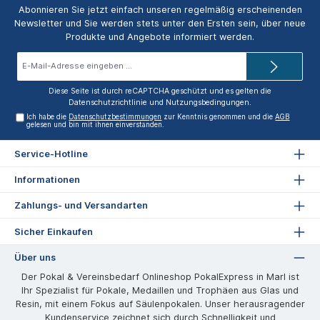
Abonnieren Sie jetzt einfach unseren regelmäßig erscheinenden
Newsletter und Sie werden stets unter den Ersten sein, über neue
Produkte und Angebote informiert werden.
E-
Mail-
Adresse*
Diese Seite ist durch reCAPTCHA geschützt und es gelten die
Datenschutzrichtlinie
und
Nutzungsbedingungen
.
Ich habe die
Datenschutzbestimmungen
zur Kenntnis genommen und die
AGB
gelesen und bin mit ihnen einverstanden.
Service-Hotline
Informationen
Zahlungs- und Versandarten
Sicher Einkaufen
Über uns
Der Pokal & Vereinsbedarf Onlineshop PokalExpress in Marl ist
Ihr Spezialist für Pokale, Medaillen und Trophäen aus Glas und
Resin, mit einem Fokus auf Säulenpokalen. Unser herausragender
Kundenservice zeichnet sich durch Schnelligkeit und