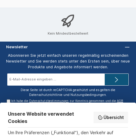
Kein Mindestbestellwert
Newsletter
Abonnieren Sie jetzt einfach unseren regelmäßig erscheinenden
Newsletter und Sie werden stets unter den Ersten sein, über neue
Produkte und Angebote informiert werden.
E-
Mail-
Adresse*
Diese Seite ist durch reCAPTCHA geschützt und es gelten die
Datenschutzrichtlinie
und
Nutzungsbedingungen
.
Ich habe die
Datenschutzbestimmungen
zur Kenntnis genommen und die
AGB
gelesen und bin mit ihnen einverstanden.
Unsere Website verwendet
Service-Hotline
Übersicht
Cookies
Informationen
Um Ihre Präferenzen („Funktional“), den Verkehr auf