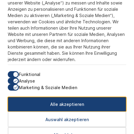
Zahlungs- und Versandarten
unserer Website („Analyse“) zu messen und Inhalte sowie
Anzeigen zu personalisieren und Funktionen für soziale
Sicher Einkaufen
Medien zu aktivieren („Marketing & Soziale Medien“),
verwenden wir Cookies und ähnliche Technologien. Wir
Über uns
teilen auch Informationen über Ihre Nutzung unserer
Der Pokal & Vereinsbedarf Onlineshop PokalExpress in Marl ist
Website mit unseren Partnern für soziale Medien, Analysen
Ihr Spezialist für Pokale, Medaillen und Trophäen aus Glas und
und Werbung, die diese mit anderen Informationen
Resin, mit einem Fokus auf Säulenpokalen. Unser herausragender
kombinieren können, die sie aus Ihrer Nutzung ihrer
Kundenservice zeichnet sich durch Schnelligkeit und
Dienste gesammelt haben. Sie können Ihre Einwilligung
Zuverlässigkeit aus, um jedem Anlass gerecht zu werden. Wir
jederzeit ändern oder widerrufen.
verstehen die Bedeutung jedes besonderen Moments und bieten
neben einer breiten Produktvielfalt einen Service, der Ihre
Erwartungen übertrifft. Ob online oder in unserem Showroom, bei
Funktional
PokalExpress erwartet Sie Qualität, die begeistert, und ein
Analyse
Kundenerlebnis, das überzeugt.
Marketing & Soziale Medien
Unsere Communities
Alle akzeptieren
Auswahl akzeptieren
* Alle Preise inkl. gesetzl. Mehrwertsteuer zzgl.
Versandkosten
und ggf.