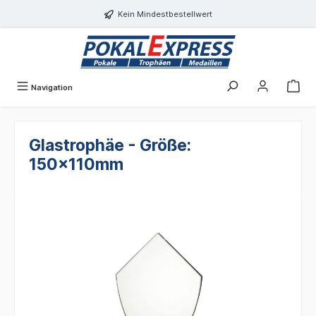
Einwilligungsdialog geöffnet
alt springen
Kein Mindestbestellwert
Navigation
Glastrophäe - Größe:
150x110mm
Bildergalerie überspringen