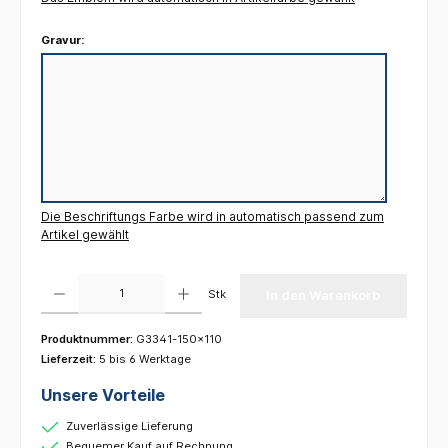
Gravur:
Die Beschriftungs Farbe wird in automatisch passend zum
Artikel gewählt
Produkt Anzahl: Gib den gewünschten Wert ein oder benutze die Schaltflächen um die 
Stk
In den Warenkorb
Produktnummer:
G3341-150x110
Lieferzeit:
5 bis 6 Werktage
Unsere Vorteile
Zuverlässige Lieferung
Bequemer Kauf auf Rechnung