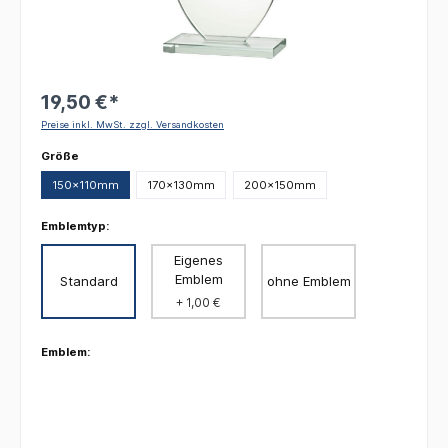
19,50 €*
Preise inkl. MwSt. zzgl. Versandkosten
auswählen
Größe
150x110mm
170x130mm
200x150mm
Emblemtyp:
Eigenes
Emblem
Standard
ohne Emblem
+ 1,00 €
Emblem: