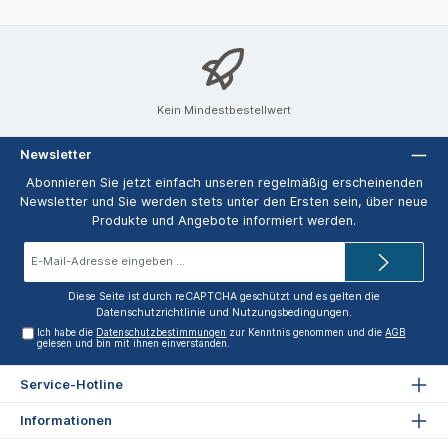
Kein Mindestbestellwert
Newsletter
Abonnieren Sie jetzt einfach unseren regelmäßig erscheinenden
Newsletter und Sie werden stets unter den Ersten sein, über neue
Produkte und Angebote informiert werden.
E-
Mail-
Adresse*
Diese Seite ist durch reCAPTCHA geschützt und es gelten die
Datenschutzrichtlinie
und
Nutzungsbedingungen
.
Ich habe die
Datenschutzbestimmungen
zur Kenntnis genommen und die
AGB
gelesen und bin mit ihnen einverstanden.
Service-Hotline
Informationen