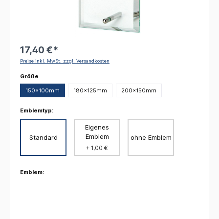
17,40 €*
Preise inkl. MwSt. zzgl. Versandkosten
auswählen
Größe
150x100mm
180x125mm
200x150mm
Emblemtyp:
Eigenes
Emblem
Standard
ohne Emblem
+ 1,00 €
Emblem: