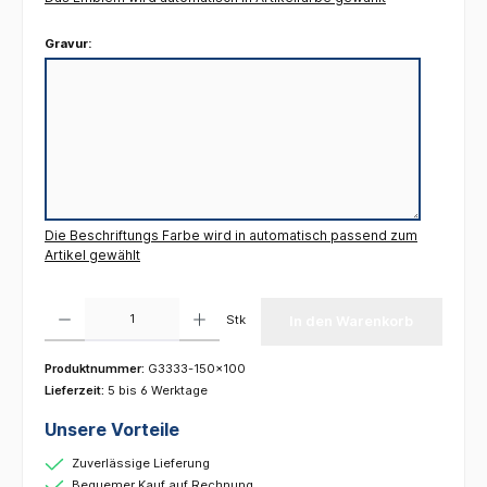
Gravur:
Die Beschriftungs Farbe wird in automatisch passend zum
Artikel gewählt
Produkt Anzahl: Gib den gewünschten Wert ein oder benutze die Schaltflächen um die 
Stk
In den Warenkorb
Produktnummer:
G3333-150x100
Lieferzeit:
5 bis 6 Werktage
Unsere Vorteile
Zuverlässige Lieferung
Bequemer Kauf auf Rechnung