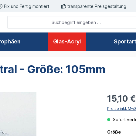
Fix und Fertig montiert
transparente Preisgestaltung
rophäen
Glas-Acryl
Sportar
tral - Größe: 105mm
15,10 
Preise inkl. Mw
Sofort verfü
auswä
Größe