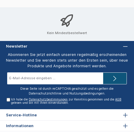
Kein Mindestbestellwert
Newsletter
Abonnieren Sie jetzt einfach unseren regelmäßig erscheinenden
Newsletter und Sie werden stets unter den Ersten sein, über neue
Produkte und Angebote informiert werden.
E-
Mail-
Adresse*
Diese Seite ist durch reCAPTCHA geschützt und es gelten die
Datenschutzrichtlinie
und
Nutzungsbedingungen
.
Ich habe die
Datenschutzbestimmungen
zur Kenntnis genommen und die
AGB
gelesen und bin mit ihnen einverstanden.
Service-Hotline
Informationen