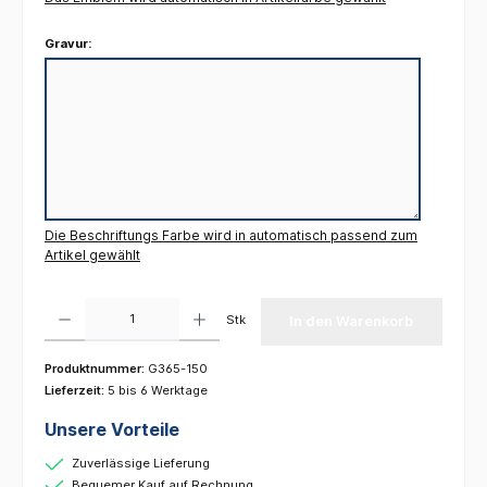
Gravur:
Die Beschriftungs Farbe wird in automatisch passend zum
Artikel gewählt
Produkt Anzahl: Gib den gewünschten Wert ein oder benutze die Schaltflächen um die 
Stk
In den Warenkorb
Produktnummer:
G365-150
Lieferzeit:
5 bis 6 Werktage
Unsere Vorteile
Zuverlässige Lieferung
Bequemer Kauf auf Rechnung