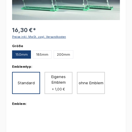
16,30 €*
Preise inkl. MwSt. zzgl. Versandkosten
auswählen
Größe
150mm
185mm
200mm
Emblemtyp:
Eigenes
Emblem
Standard
ohne Emblem
+ 1,00 €
Emblem: