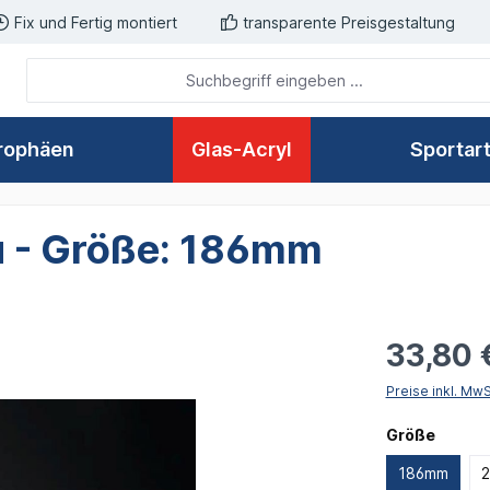
Fix und Fertig montiert
transparente Preisgestaltung
rophäen
Glas-Acryl
Sportar
u - Größe: 186mm
33,80 
Preise inkl. Mw
auswä
Größe
186mm