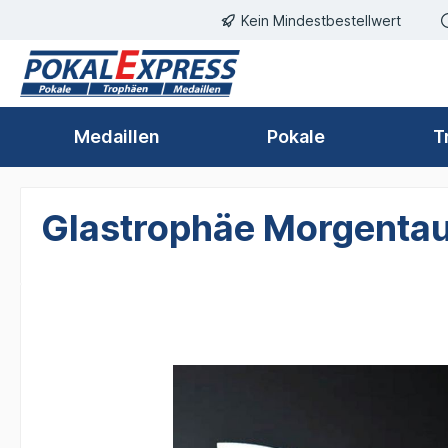
Kein Mindestbestellwert
springen
Zur Hauptnavigation springen
Medaillen
Pokale
T
Glastrophäe Morgenta
Bildergalerie überspringen