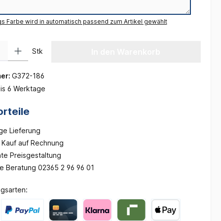
gs Farbe wird in automatisch passend zum Artikel gewählt
 Gib den gewünschten Wert ein oder benutze die Schaltflächen um die Anzah
Stk
In den Warenkorb
er:
G372-186
is 6 Werktage
rteile
ge Lieferung
Kauf auf Rechnung
te Preisgestaltung
he Beratung 02365 2 96 96 01
gsarten: