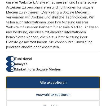
Zahlungs- und Versandarten
unserer Website („Analyse“) zu messen und Inhalte sowie
Anzeigen zu personalisieren und Funktionen für soziale
Sicher Einkaufen
Medien zu aktivieren („Marketing & Soziale Medien“),
verwenden wir Cookies und ähnliche Technologien. Wir
Über uns
teilen auch Informationen über Ihre Nutzung unserer
Der Pokal & Vereinsbedarf Onlineshop PokalExpress in Marl ist
Website mit unseren Partnern für soziale Medien, Analysen
Ihr Spezialist für Pokale, Medaillen und Trophäen aus Glas und
und Werbung, die diese mit anderen Informationen
Resin, mit einem Fokus auf Säulenpokalen. Unser herausragender
kombinieren können, die sie aus Ihrer Nutzung ihrer
Kundenservice zeichnet sich durch Schnelligkeit und
Dienste gesammelt haben. Sie können Ihre Einwilligung
Zuverlässigkeit aus, um jedem Anlass gerecht zu werden. Wir
jederzeit ändern oder widerrufen.
verstehen die Bedeutung jedes besonderen Moments und bieten
neben einer breiten Produktvielfalt einen Service, der Ihre
Erwartungen übertrifft. Ob online oder in unserem Showroom, bei
Funktional
PokalExpress erwartet Sie Qualität, die begeistert, und ein
Analyse
Kundenerlebnis, das überzeugt.
Marketing & Soziale Medien
Unsere Communities
Alle akzeptieren
Auswahl akzeptieren
* Alle Preise inkl. gesetzl. Mehrwertsteuer zzgl.
Versandkosten
und ggf.