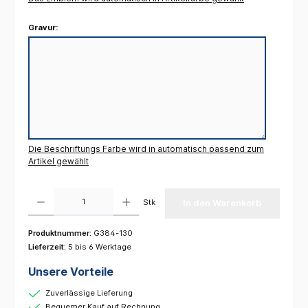
Gravur:
Die Beschriftungs Farbe wird in automatisch passend zum
Artikel gewählt
Produkt Anzahl: Gib den gewünschten Wert ein oder benutze die Schaltflächen um die 
Stk
In den Warenkorb
Produktnummer:
G384-130
Lieferzeit:
5 bis 6 Werktage
Unsere Vorteile
Zuverlässige Lieferung
Bequemer Kauf auf Rechnung