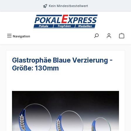
Einwilligungsdialog geöffnet
alt springen
Kein Mindestbestellwert
Navigation
Glastrophäe Blaue Verzierung -
Größe: 130mm
Bildergalerie überspringen