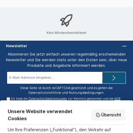
Kein Mindestbestellwert
Newsletter
Abonnieren Sie jetzt einfach unseren regelmäßig erscheinenden
Newsletter und Sie werden stets unter den Ersten sein, über neue
Produkte und Angebote informiert werden.
E-
Mail-
Adresse*
Diese Seite ist durch reCAPTCHA geschützt und es gelten die
Datenschutzrichtlinie
und
Nutzungsbedingungen
.
Ich habe die
Datenschutzbestimmungen
zur Kenntnis genommen und die
AGB
gelesen und bin mit ihnen einverstanden.
Unsere Website verwendet
Service-Hotline
Übersicht
Cookies
Informationen
Um Ihre Präferenzen („Funktional“), den Verkehr auf