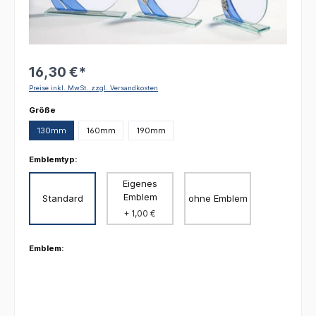
16,30 €*
Preise inkl. MwSt. zzgl. Versandkosten
auswählen
Größe
130mm
160mm
190mm
Emblemtyp:
Eigenes
Emblem
Standard
ohne Emblem
+ 1,00 €
Emblem: