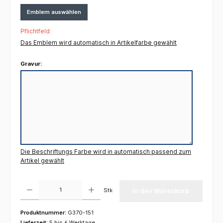
Emblem auswählen
Pflichtfeld
Das Emblem wird automatisch in Artikelfarbe gewählt
Gravur:
Die Beschriftungs Farbe wird in automatisch passend zum
Artikel gewählt
Produkt Anzahl: Gib den gewünschten Wert ein oder benutze die Schaltflächen um die 
Stk
In den Warenkorb
Produktnummer:
G370-151
Lieferzeit:
5 bis 6 Werktage