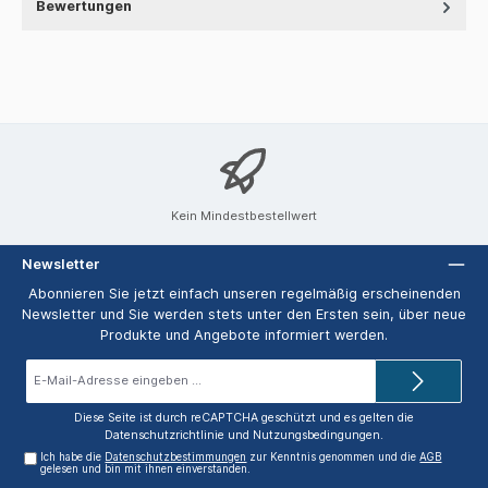
Bewertungen
Kein Mindestbestellwert
Newsletter
Abonnieren Sie jetzt einfach unseren regelmäßig erscheinenden
Newsletter und Sie werden stets unter den Ersten sein, über neue
Produkte und Angebote informiert werden.
E-
Mail-
Adresse*
Diese Seite ist durch reCAPTCHA geschützt und es gelten die
Datenschutzrichtlinie
und
Nutzungsbedingungen
.
Ich habe die
Datenschutzbestimmungen
zur Kenntnis genommen und die
AGB
gelesen und bin mit ihnen einverstanden.