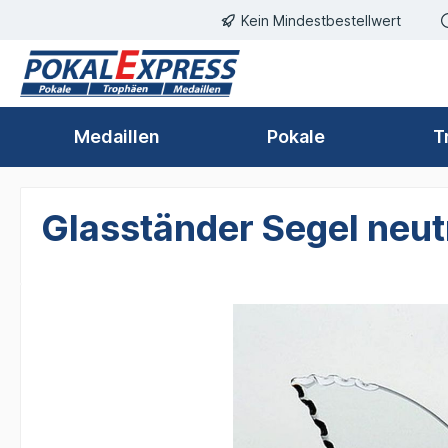
Kein Mindestbestellwert
springen
Zur Hauptnavigation springen
Medaillen
Pokale
T
Glasständer Segel neu
Bildergalerie überspringen