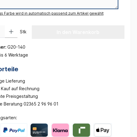
gs Farbe wird in automatisch passend zum Artikel gewählt
 Gib den gewünschten Wert ein oder benutze die Schaltflächen um die Anzah
Stk
In den Warenkorb
er:
G20-140
is 6 Werktage
rteile
ge Lieferung
Kauf auf Rechnung
te Preisgestaltung
he Beratung 02365 2 96 96 01
gsarten: