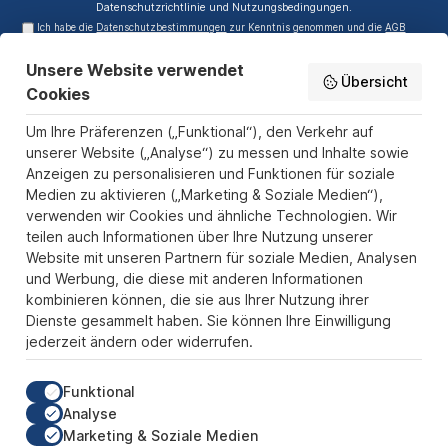
Datenschutzrichtlinie
und
Nutzungsbedingungen
.
Ich habe die
Datenschutzbestimmungen
zur Kenntnis genommen und die
AGB
gelesen und bin mit ihnen einverstanden.
Unsere Website verwendet
Service-Hotline
Übersicht
Cookies
Informationen
Um Ihre Präferenzen („Funktional“), den Verkehr auf
Zahlungs- und Versandarten
unserer Website („Analyse“) zu messen und Inhalte sowie
Anzeigen zu personalisieren und Funktionen für soziale
Sicher Einkaufen
Medien zu aktivieren („Marketing & Soziale Medien“),
verwenden wir Cookies und ähnliche Technologien. Wir
Über uns
teilen auch Informationen über Ihre Nutzung unserer
Der Pokal & Vereinsbedarf Onlineshop PokalExpress in Marl ist
Website mit unseren Partnern für soziale Medien, Analysen
Ihr Spezialist für Pokale, Medaillen und Trophäen aus Glas und
und Werbung, die diese mit anderen Informationen
Resin, mit einem Fokus auf Säulenpokalen. Unser herausragender
kombinieren können, die sie aus Ihrer Nutzung ihrer
Kundenservice zeichnet sich durch Schnelligkeit und
Dienste gesammelt haben. Sie können Ihre Einwilligung
Zuverlässigkeit aus, um jedem Anlass gerecht zu werden. Wir
jederzeit ändern oder widerrufen.
verstehen die Bedeutung jedes besonderen Moments und bieten
neben einer breiten Produktvielfalt einen Service, der Ihre
Erwartungen übertrifft. Ob online oder in unserem Showroom, bei
Funktional
PokalExpress erwartet Sie Qualität, die begeistert, und ein
Analyse
Kundenerlebnis, das überzeugt.
Marketing & Soziale Medien