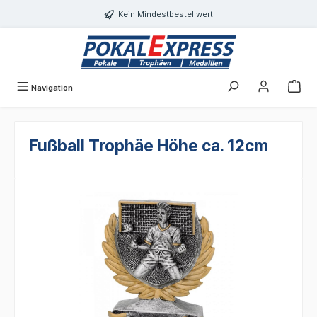
Einwilligungsdialog geöffnet
alt springen
Kein Mindestbestellwert
Navigation
Fußball Trophäe Höhe ca. 12cm
Bildergalerie überspringen