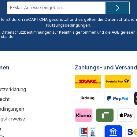
E-
Mail-
Adresse*
ite ist durch reCAPTCHA geschützt und es gelten die
Datenschutzricht
Nutzungsbedingungen
.
e
Datenschutzbestimmungen
zur Kenntnis genommen und die
AGB
gelesen u
rstanden.
onen
Zahlungs- und Versand
tzerklärung
recht
edingungen
gshinweise
m