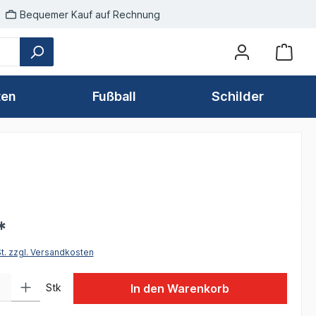
Bequemer Kauf auf Rechnung
ten
Fußball
Schilder
*
St. zzgl. Versandkosten
 Gib den gewünschten Wert ein oder benutze die Schaltflächen um die Anzah
Stk
In den Warenkorb