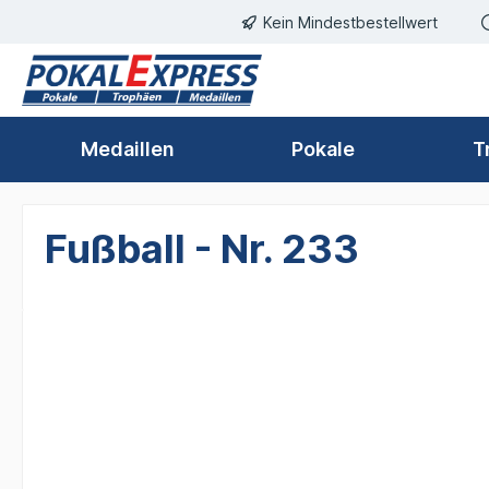
Kein Mindestbestellwert
springen
Zur Hauptnavigation springen
Medaillen
Pokale
T
Fußball - Nr. 233
Bildergalerie überspringen