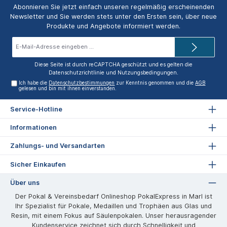
Abonnieren Sie jetzt einfach unseren regelmäßig erscheinenden
Newsletter und Sie werden stets unter den Ersten sein, über neue
Produkte und Angebote informiert werden.
E-
Mail-
Adresse*
Diese Seite ist durch reCAPTCHA geschützt und es gelten die
Datenschutzrichtlinie
und
Nutzungsbedingungen
.
Ich habe die
Datenschutzbestimmungen
zur Kenntnis genommen und die
AGB
gelesen und bin mit ihnen einverstanden.
Service-Hotline
Informationen
Zahlungs- und Versandarten
Sicher Einkaufen
Über uns
Der Pokal & Vereinsbedarf Onlineshop PokalExpress in Marl ist
Ihr Spezialist für Pokale, Medaillen und Trophäen aus Glas und
Resin, mit einem Fokus auf Säulenpokalen. Unser herausragender
Kundenservice zeichnet sich durch Schnelligkeit und