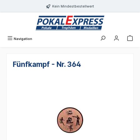
alt springen
Kein Mindestbestellwert
Navigation
Fünfkampf - Nr. 364
Bildergalerie überspringen