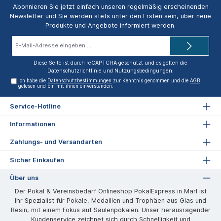
Abonnieren Sie jetzt einfach unseren regelmäßig erscheinenden
Newsletter und Sie werden stets unter den Ersten sein, über neue
Produkte und Angebote informiert werden.
E-
Mail-
Adresse*
Diese Seite ist durch reCAPTCHA geschützt und es gelten die
Datenschutzrichtlinie
und
Nutzungsbedingungen
.
Ich habe die
Datenschutzbestimmungen
zur Kenntnis genommen und die
AGB
gelesen und bin mit ihnen einverstanden.
Service-Hotline
Informationen
Zahlungs- und Versandarten
Sicher Einkaufen
Über uns
Der Pokal & Vereinsbedarf Onlineshop PokalExpress in Marl ist
Ihr Spezialist für Pokale, Medaillen und Trophäen aus Glas und
Resin, mit einem Fokus auf Säulenpokalen. Unser herausragender
Kundenservice zeichnet sich durch Schnelligkeit und