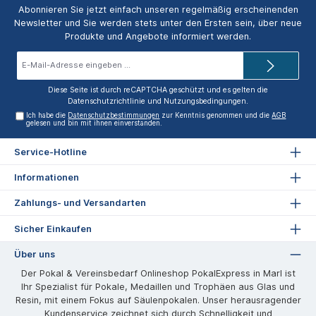
Abonnieren Sie jetzt einfach unseren regelmäßig erscheinenden
Newsletter und Sie werden stets unter den Ersten sein, über neue
Produkte und Angebote informiert werden.
E-
Mail-
Adresse*
Diese Seite ist durch reCAPTCHA geschützt und es gelten die
Datenschutzrichtlinie
und
Nutzungsbedingungen
.
Ich habe die
Datenschutzbestimmungen
zur Kenntnis genommen und die
AGB
gelesen und bin mit ihnen einverstanden.
Service-Hotline
Informationen
Zahlungs- und Versandarten
Sicher Einkaufen
Über uns
Der Pokal & Vereinsbedarf Onlineshop PokalExpress in Marl ist
Ihr Spezialist für Pokale, Medaillen und Trophäen aus Glas und
Resin, mit einem Fokus auf Säulenpokalen. Unser herausragender
Kundenservice zeichnet sich durch Schnelligkeit und