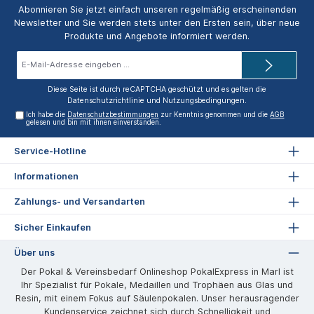
Abonnieren Sie jetzt einfach unseren regelmäßig erscheinenden
Newsletter und Sie werden stets unter den Ersten sein, über neue
Produkte und Angebote informiert werden.
E-
Mail-
Adresse*
Diese Seite ist durch reCAPTCHA geschützt und es gelten die
Datenschutzrichtlinie
und
Nutzungsbedingungen
.
Ich habe die
Datenschutzbestimmungen
zur Kenntnis genommen und die
AGB
gelesen und bin mit ihnen einverstanden.
Service-Hotline
Informationen
Zahlungs- und Versandarten
Sicher Einkaufen
Über uns
Der Pokal & Vereinsbedarf Onlineshop PokalExpress in Marl ist
Ihr Spezialist für Pokale, Medaillen und Trophäen aus Glas und
Resin, mit einem Fokus auf Säulenpokalen. Unser herausragender
Kundenservice zeichnet sich durch Schnelligkeit und