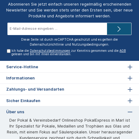
Abonnieren Sie jetzt einfach unseren regelmäßig erscheinenden
Newsletter und Sie werden stets unter den Ersten sein, über neue
Produkte und Angebote informiert werden.
E-
Mail-
Adresse*
Diese Seite ist durch reCAPTCHA geschützt und es gelten die
Datenschutzrichtlinie
und
Nutzungsbedingungen
.
Ich habe die
Datenschutzbestimmungen
zur Kenntnis genommen und die
AGB
gelesen und bin mit ihnen einverstanden.
Service-Hotline
Informationen
Zahlungs- und Versandarten
Sicher Einkaufen
Über uns
Der Pokal & Vereinsbedarf Onlineshop PokalExpress in Marl ist
Ihr Spezialist für Pokale, Medaillen und Trophäen aus Glas und
Resin, mit einem Fokus auf Säulenpokalen. Unser herausragender
Kundenservice zeichnet sich durch Schnelligkeit und