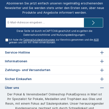
Abonnieren Sie jetzt einfach unseren regelmäßig erscheinenden
Newsletter und Sie werden stets unter den Ersten sein, über neue
Produkte und Angebote informiert werden.
E-
Mail-
Adresse*
Diese Seite ist durch reCAPTCHA geschützt und es gelten die
Datenschutzrichtlinie
und
Nutzungsbedingungen
.
Ich habe die
Datenschutzbestimmungen
zur Kenntnis genommen und die
AGB
gelesen und bin mit ihnen einverstanden.
Service-Hotline
Informationen
Zahlungs- und Versandarten
Sicher Einkaufen
Über uns
Der Pokal & Vereinsbedarf Onlineshop PokalExpress in Marl ist
Ihr Spezialist für Pokale, Medaillen und Trophäen aus Glas und
Resin, mit einem Fokus auf Säulenpokalen. Unser herausragender
Kundenservice zeichnet sich durch Schnelligkeit und