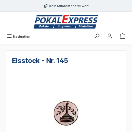
alt springen
Kein Mindestbestellwert
Navigation
Eisstock - Nr. 145
Bildergalerie überspringen