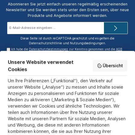
Abonnieren Sie jetzt einfach unseren regelmäßig erscheinenden
Newsletter und Sie werden stets unter den Ersten sein, über neue
Produkte und Angebote informiert werden.
E-
Mail-
Adresse*
Diese Seite ist durch reCAPTCHA geschützt und es gelten die
Datenschutzrichtlinie
und
Nutzungsbedingungen
.
Ich habe die
Datenschutzbestimmungen
zur Kenntnis genommen und die
AGB
gelesen und bin mit ihnen einverstanden.
Unsere Website verwendet
Service-Hotline
Übersicht
Cookies
Informationen
Um Ihre Präferenzen („Funktional“), den Verkehr auf
Zahlungs- und Versandarten
unserer Website („Analyse“) zu messen und Inhalte sowie
Anzeigen zu personalisieren und Funktionen für soziale
Sicher Einkaufen
Medien zu aktivieren („Marketing & Soziale Medien“),
verwenden wir Cookies und ähnliche Technologien. Wir
Über uns
teilen auch Informationen über Ihre Nutzung unserer
Der Pokal & Vereinsbedarf Onlineshop PokalExpress in Marl ist
Website mit unseren Partnern für soziale Medien, Analysen
Ihr Spezialist für Pokale, Medaillen und Trophäen aus Glas und
und Werbung, die diese mit anderen Informationen
Resin, mit einem Fokus auf Säulenpokalen. Unser herausragender
kombinieren können, die sie aus Ihrer Nutzung ihrer
Kundenservice zeichnet sich durch Schnelligkeit und