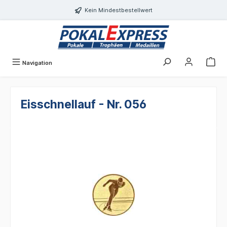
Einwilligungsdialog geöffnet
alt springen
Kein Mindestbestellwert
Navigation
Eisschnellauf - Nr. 056
Bildergalerie überspringen