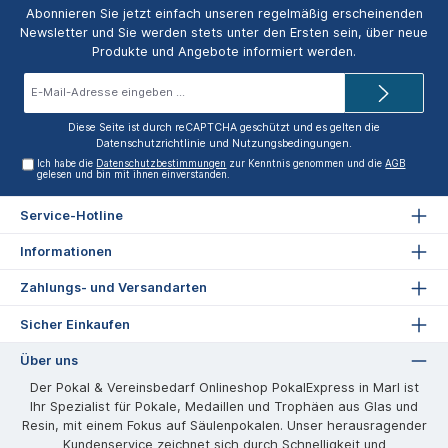
Abonnieren Sie jetzt einfach unseren regelmäßig erscheinenden
Newsletter und Sie werden stets unter den Ersten sein, über neue
Produkte und Angebote informiert werden.
E-
Mail-
Adresse*
Diese Seite ist durch reCAPTCHA geschützt und es gelten die
Datenschutzrichtlinie
und
Nutzungsbedingungen
.
Ich habe die
Datenschutzbestimmungen
zur Kenntnis genommen und die
AGB
gelesen und bin mit ihnen einverstanden.
Service-Hotline
Informationen
Zahlungs- und Versandarten
Sicher Einkaufen
Über uns
Der Pokal & Vereinsbedarf Onlineshop PokalExpress in Marl ist
Ihr Spezialist für Pokale, Medaillen und Trophäen aus Glas und
Resin, mit einem Fokus auf Säulenpokalen. Unser herausragender
Kundenservice zeichnet sich durch Schnelligkeit und