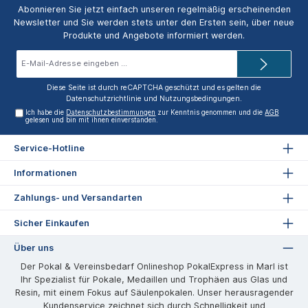
Abonnieren Sie jetzt einfach unseren regelmäßig erscheinenden
Newsletter und Sie werden stets unter den Ersten sein, über neue
Produkte und Angebote informiert werden.
E-
Mail-
Adresse*
Diese Seite ist durch reCAPTCHA geschützt und es gelten die
Datenschutzrichtlinie
und
Nutzungsbedingungen
.
Ich habe die
Datenschutzbestimmungen
zur Kenntnis genommen und die
AGB
gelesen und bin mit ihnen einverstanden.
Service-Hotline
Informationen
Zahlungs- und Versandarten
Sicher Einkaufen
Über uns
Der Pokal & Vereinsbedarf Onlineshop PokalExpress in Marl ist
Ihr Spezialist für Pokale, Medaillen und Trophäen aus Glas und
Resin, mit einem Fokus auf Säulenpokalen. Unser herausragender
Kundenservice zeichnet sich durch Schnelligkeit und