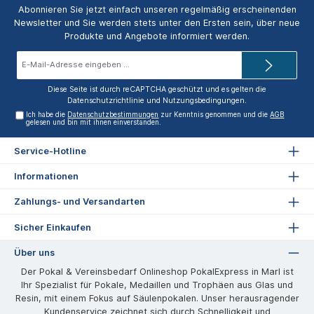
Abonnieren Sie jetzt einfach unseren regelmäßig erscheinenden
Newsletter und Sie werden stets unter den Ersten sein, über neue
Produkte und Angebote informiert werden.
E-
Mail-
Adresse*
Diese Seite ist durch reCAPTCHA geschützt und es gelten die
Datenschutzrichtlinie
und
Nutzungsbedingungen
.
Ich habe die
Datenschutzbestimmungen
zur Kenntnis genommen und die
AGB
gelesen und bin mit ihnen einverstanden.
Service-Hotline
Informationen
Zahlungs- und Versandarten
Sicher Einkaufen
Über uns
Der Pokal & Vereinsbedarf Onlineshop PokalExpress in Marl ist
Ihr Spezialist für Pokale, Medaillen und Trophäen aus Glas und
Resin, mit einem Fokus auf Säulenpokalen. Unser herausragender
Kundenservice zeichnet sich durch Schnelligkeit und