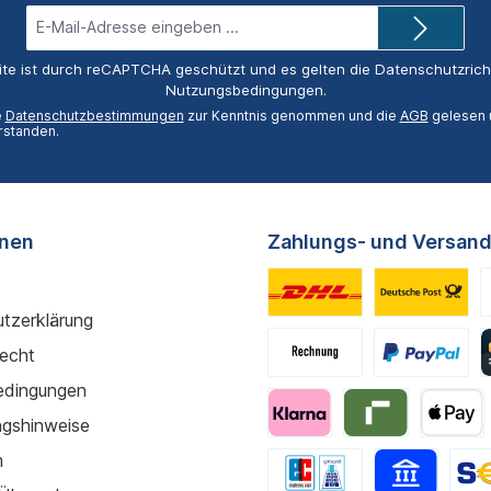
E-
Mail-
Adresse*
ite ist durch reCAPTCHA geschützt und es gelten die
Datenschutzricht
Nutzungsbedingungen
.
e
Datenschutzbestimmungen
zur Kenntnis genommen und die
AGB
gelesen u
rstanden.
onen
Zahlungs- und Versand
tzerklärung
recht
edingungen
gshinweise
m