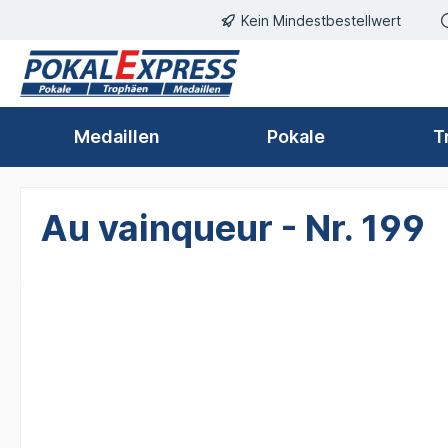
Kein Mindestbestellwert
springen
Zur Hauptnavigation springen
Medaillen
Pokale
T
Au vainqueur - Nr. 199
Bildergalerie überspringen