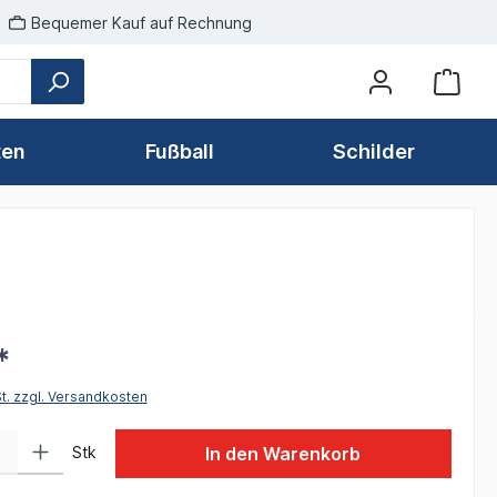
Bequemer Kauf auf Rechnung
ten
Fußball
Schilder
*
St. zzgl. Versandkosten
 Gib den gewünschten Wert ein oder benutze die Schaltflächen um die Anzah
Stk
In den Warenkorb