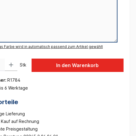
gs Farbe wird in automatisch passend zum Artikel gewählt
 Gib den gewünschten Wert ein oder benutze die Schaltflächen um die Anzah
Stk
In den Warenkorb
er:
R1784
is 6 Werktage
rteile
ge Lieferung
Kauf auf Rechnung
te Preisgestaltung