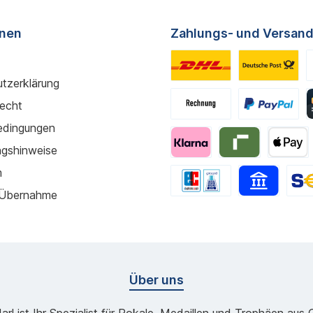
onen
Zahlungs- und Versand
tzerklärung
recht
edingungen
gshinweise
m
 Übernahme
Über uns