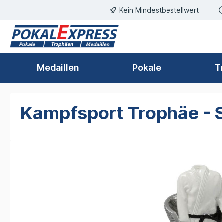
Kein Mindestbestellwert
springen
Zur Hauptnavigation springen
Medaillen
Pokale
T
Kampfsport Trophäe - S
Bildergalerie überspringen