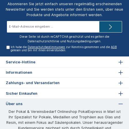
Abonnieren Sie jetzt einfach unseren regelmäßig erscheinenden
Newsletter und Sie werden stets unter den Ersten sein, über neue
Produkte und Angebote informiert werden.
E-
Mail-
Adresse*
Diese Seite ist durch reCAPTCHA geschützt und es gelten die
Datenschutzrichtlinie
und
Nutzungsbedingungen
.
Ich habe die
Datenschutzbestimmungen
zur Kenntnis genommen und die
AGB
gelesen und bin mit ihnen einverstanden.
Service-Hotline
Informationen
Zahlungs- und Versandarten
Sicher Einkaufen
Über uns
Der Pokal & Vereinsbedarf Onlineshop PokalExpress in Marl ist
Ihr Spezialist für Pokale, Medaillen und Trophäen aus Glas und
Resin, mit einem Fokus auf Säulenpokalen. Unser herausragender
Kundenservice zeichnet sich durch Schnelligkeit und