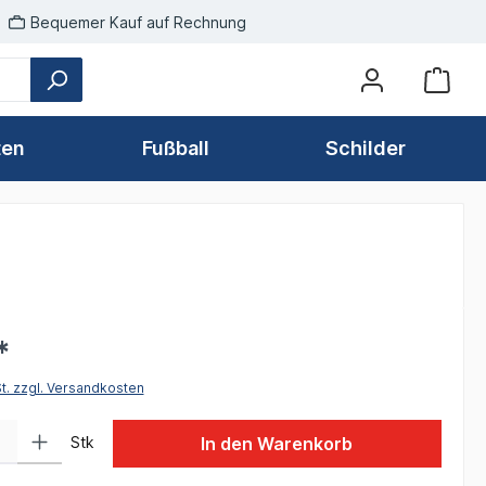
Bequemer Kauf auf Rechnung
ten
Fußball
Schilder
*
St. zzgl. Versandkosten
 Gib den gewünschten Wert ein oder benutze die Schaltflächen um die Anzah
Stk
In den Warenkorb