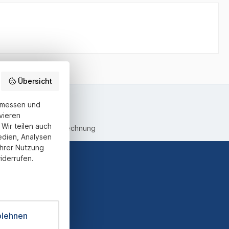
Übersicht
u messen und
vieren
Wir teilen auch
equemer Kauf auf Rechnung
edien, Analysen
Ihrer Nutzung
iderrufen.
ter und Sie
informiert
blehnen