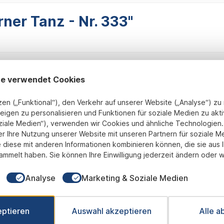
ner Tanz - Nr. 333"
te verwendet Cookies
zen („Funktional“), den Verkehr auf unserer Website („Analyse“) z
eigen zu personalisieren und Funktionen für soziale Medien zu akti
ziale Medien“), verwenden wir Cookies und ähnliche Technologien. 
Fix und Fertig montiert
transparente Preisgestaltung
B
er Ihre Nutzung unserer Website mit unseren Partnern für soziale M
 diese mit anderen Informationen kombinieren können, die sie aus 
ammelt haben. Sie können Ihre Einwilligung jederzeit ändern oder w
Newsletter
Analyse
Marketing & Soziale Medien
 Sie jetzt einfach unseren regelmäßig erscheinenden Newslet
ets unter den Ersten sein, über neue Produkte und Angebote 
eptieren
Auswahl akzeptieren
Alle a
werden.