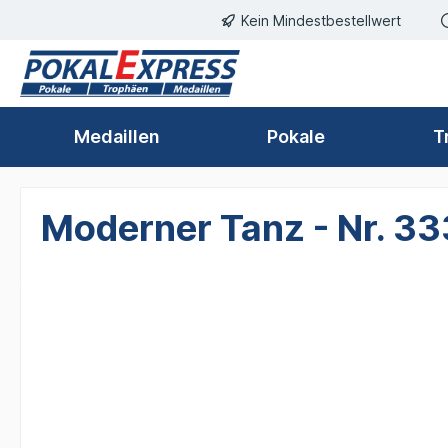
Einwilligungsdialog geöffnet
Kein Mindestbestellwert
springen
Zur Hauptnavigation springen
Medaillen
Pokale
T
Moderner Tanz - Nr. 33
Bildergalerie überspringen