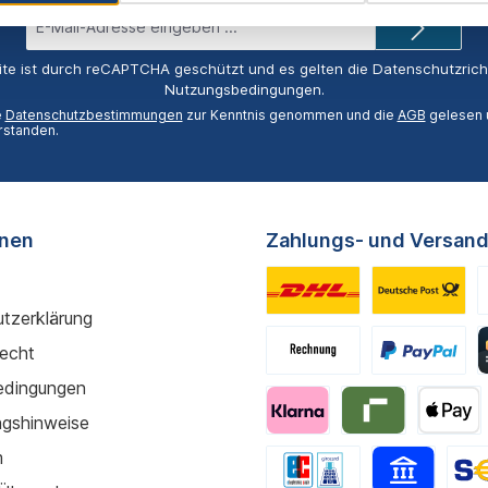
E-
Mail-
Adresse*
ite ist durch reCAPTCHA geschützt und es gelten die
Datenschutzricht
Nutzungsbedingungen
.
e
Datenschutzbestimmungen
zur Kenntnis genommen und die
AGB
gelesen u
rstanden.
onen
Zahlungs- und Versand
tzerklärung
recht
edingungen
gshinweise
m