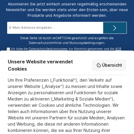
Abonnieren Sie jetzt einfach unseren regelmäßig erscheinenden
Newsletter und Sie werden stets unter den Ersten sein, über neue
Produkte und Angebote informiert werden.
E-
Mail-
Adresse*
Diese Seite ist durch reCAPTCHA geschützt und es gelten die
Datenschutzrichtlinie
und
Nutzungsbedingungen
.
Ich habe die
Datenschutzbestimmungen
zur Kenntnis genommen und die
AGB
gelesen und bin mit ihnen einverstanden.
Unsere Website verwendet
Service-Hotline
Übersicht
Cookies
Informationen
Um Ihre Präferenzen („Funktional“), den Verkehr auf
Zahlungs- und Versandarten
unserer Website („Analyse“) zu messen und Inhalte sowie
Anzeigen zu personalisieren und Funktionen für soziale
Sicher Einkaufen
Medien zu aktivieren („Marketing & Soziale Medien“),
verwenden wir Cookies und ähnliche Technologien. Wir
Über uns
teilen auch Informationen über Ihre Nutzung unserer
Der Pokal & Vereinsbedarf Onlineshop PokalExpress in Marl ist
Website mit unseren Partnern für soziale Medien, Analysen
Ihr Spezialist für Pokale, Medaillen und Trophäen aus Glas und
und Werbung, die diese mit anderen Informationen
Resin, mit einem Fokus auf Säulenpokalen. Unser herausragender
kombinieren können, die sie aus Ihrer Nutzung ihrer
Kundenservice zeichnet sich durch Schnelligkeit und