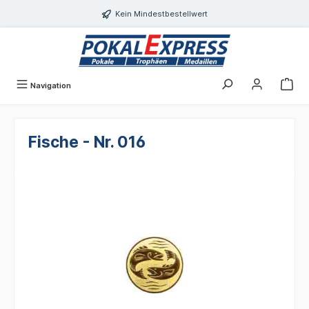
Einwilligungsdialog geöffnet
alt springen
Kein Mindestbestellwert
Navigation
Fische - Nr. 016
Bildergalerie überspringen