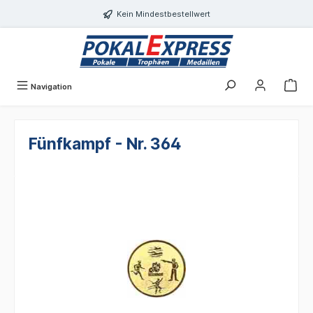
alt springen
Kein Mindestbestellwert
Navigation
Fünfkampf - Nr. 364
Bildergalerie überspringen