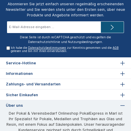
Abonnieren Sie jetzt einfach unseren regelmäßig erscheinenden
Newsletter und Sie werden stets unter den Ersten sein, über neue
Produkte und Angebote informiert werden.
E-
Mail-
Adresse*
Diese Seite ist durch reCAPTCHA geschützt und es gelten die
Datenschutzrichtlinie
und
Nutzungsbedingungen
.
Ich habe die
Datenschutzbestimmungen
zur Kenntnis genommen und die
AGB
gelesen und bin mit ihnen einverstanden.
Service-Hotline
Informationen
Zahlungs- und Versandarten
Sicher Einkaufen
Über uns
Der Pokal & Vereinsbedarf Onlineshop PokalExpress in Marl ist
Ihr Spezialist für Pokale, Medaillen und Trophäen aus Glas und
Resin, mit einem Fokus auf Säulenpokalen. Unser herausragender
Kundenservice zeichnet sich durch Schnelligkeit und