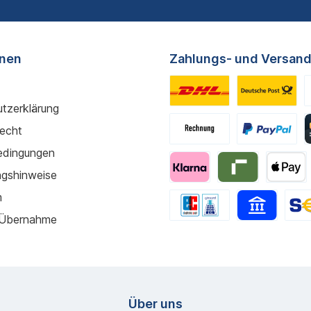
onen
Zahlungs- und Versand
tzerklärung
recht
edingungen
gshinweise
m
 Übernahme
Über uns