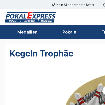
Kein Mindestbestellwert
springen
Zur Hauptnavigation springen
Medaillen
Pokale
T
Kegeln Trophäe
Bildergalerie überspringen