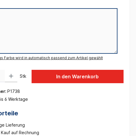
gs Farbe wird in automatisch passend zum Artikel gewählt
 Gib den gewünschten Wert ein oder benutze die Schaltflächen um die Anzah
Stk
In den Warenkorb
er:
P1738
is 6 Werktage
rteile
ge Lieferung
Kauf auf Rechnung