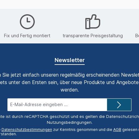
Fix und Fertig montiert
transparente Preisgestaltung
B
Newsletter
 Sie jetzt einfach unseren regelmäßig erscheinenden Newslet
ets unter den Ersten sein, über neue Produkte und Angebote 
werden.
E-
Mail-
Adresse*
ite ist durch reCAPTCHA geschützt und es gelten die
Datenschutzricht
Nutzungsbedingungen
.
e
Datenschutzbestimmungen
zur Kenntnis genommen und die
AGB
gelesen u
rstanden.