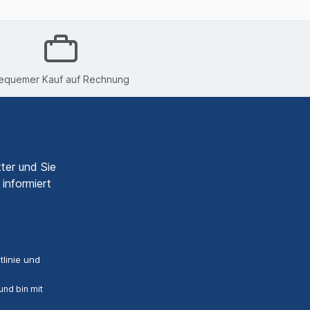
equemer Kauf auf Rechnung
ter und Sie
informiert
linie
und
nd bin mit