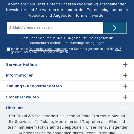
Abonnieren Sie jetzt einfach unseren regelmäßig erscheinenden
Newsletter und Sie werden stets unter den Ersten sein, über neue
Produkte und Angebote informiert werden.
E-
Mail-
Adresse*
Diese Seite ist durch reCAPTCHA geschützt und es gelten die
Datenschutzrichtlinie
und
Nutzungsbedingungen
.
Ich habe die
Datenschutzbestimmungen
zur Kenntnis genommen und die
AGB
gelesen und bin mit ihnen einverstanden.
Service-Hotline
Informationen
Zahlungs- und Versandarten
Sicher Einkaufen
Über uns
Der Pokal & Vereinsbedarf Onlineshop PokalExpress in Marl ist
Ihr Spezialist für Pokale, Medaillen und Trophäen aus Glas und
Resin, mit einem Fokus auf Säulenpokalen. Unser herausragender
Kundenservice zeichnet sich durch Schnelligkeit und