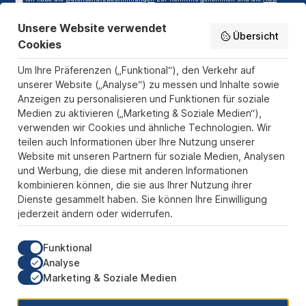
gelesen und bin mit ihnen einverstanden.
Unsere Website verwendet
Service-Hotline
Übersicht
Cookies
Informationen
Um Ihre Präferenzen („Funktional“), den Verkehr auf
Zahlungs- und Versandarten
unserer Website („Analyse“) zu messen und Inhalte sowie
Anzeigen zu personalisieren und Funktionen für soziale
Sicher Einkaufen
Medien zu aktivieren („Marketing & Soziale Medien“),
verwenden wir Cookies und ähnliche Technologien. Wir
Über uns
teilen auch Informationen über Ihre Nutzung unserer
Der Pokal & Vereinsbedarf Onlineshop PokalExpress in Marl ist
Website mit unseren Partnern für soziale Medien, Analysen
Ihr Spezialist für Pokale, Medaillen und Trophäen aus Glas und
und Werbung, die diese mit anderen Informationen
Resin, mit einem Fokus auf Säulenpokalen. Unser herausragender
kombinieren können, die sie aus Ihrer Nutzung ihrer
Kundenservice zeichnet sich durch Schnelligkeit und
Dienste gesammelt haben. Sie können Ihre Einwilligung
Zuverlässigkeit aus, um jedem Anlass gerecht zu werden. Wir
jederzeit ändern oder widerrufen.
verstehen die Bedeutung jedes besonderen Moments und bieten
neben einer breiten Produktvielfalt einen Service, der Ihre
Erwartungen übertrifft. Ob online oder in unserem Showroom, bei
Funktional
PokalExpress erwartet Sie Qualität, die begeistert, und ein
Analyse
Kundenerlebnis, das überzeugt.
Marketing & Soziale Medien
Unsere Communities