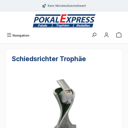
Einwilligungsdialog geöffnet
alt springen
Kein Mindestbestellwert
Navigation
Schiedsrichter Trophäe
Bildergalerie überspringen