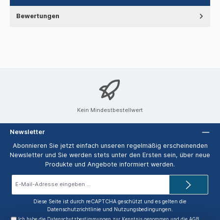
Bewertungen
Kein Mindestbestellwert
Newsletter
Abonnieren Sie jetzt einfach unseren regelmäßig erscheinenden
Newsletter und Sie werden stets unter den Ersten sein, über neue
Produkte und Angebote informiert werden.
E-
Mail-
Adresse*
Diese Seite ist durch reCAPTCHA geschützt und es gelten die
Datenschutzrichtlinie
und
Nutzungsbedingungen
.
Ich habe die
Datenschutzbestimmungen
zur Kenntnis genommen und die
AGB