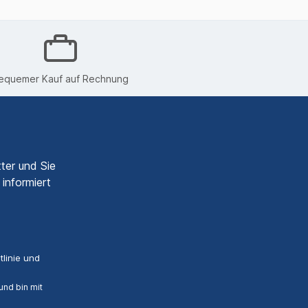
equemer Kauf auf Rechnung
ter und Sie
informiert
linie
und
nd bin mit