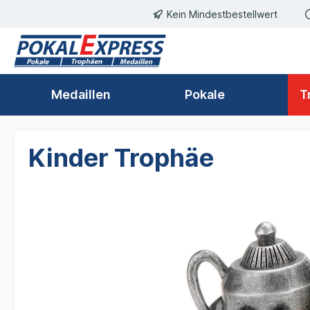
Kein Mindestbestellwert
springen
Zur Hauptnavigation springen
Medaillen
Pokale
T
Kinder Trophäe
Bildergalerie überspringen