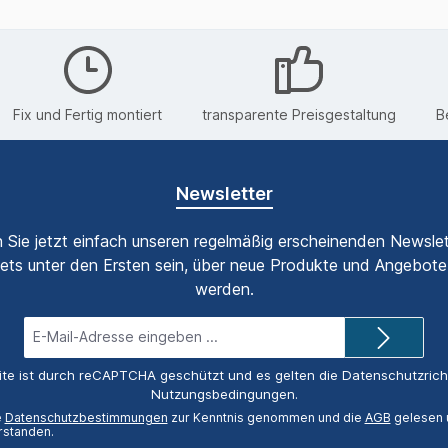
Fix und Fertig montiert
transparente Preisgestaltung
B
Newsletter
 Sie jetzt einfach unseren regelmäßig erscheinenden Newslet
ets unter den Ersten sein, über neue Produkte und Angebote 
werden.
E-
Mail-
Adresse*
ite ist durch reCAPTCHA geschützt und es gelten die
Datenschutzricht
Nutzungsbedingungen
.
e
Datenschutzbestimmungen
zur Kenntnis genommen und die
AGB
gelesen u
rstanden.