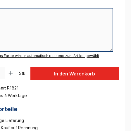
gs Farbe wird in automatisch passend zum Artikel gewählt
 Gib den gewünschten Wert ein oder benutze die Schaltflächen um die Anzah
Stk
In den Warenkorb
er:
R1821
is 6 Werktage
rteile
ge Lieferung
Kauf auf Rechnung