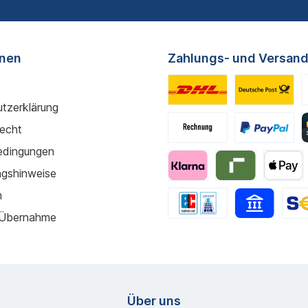
onen
Zahlungs- und Versand
tzerklärung
recht
edingungen
gshinweise
m
 Übernahme
Über uns