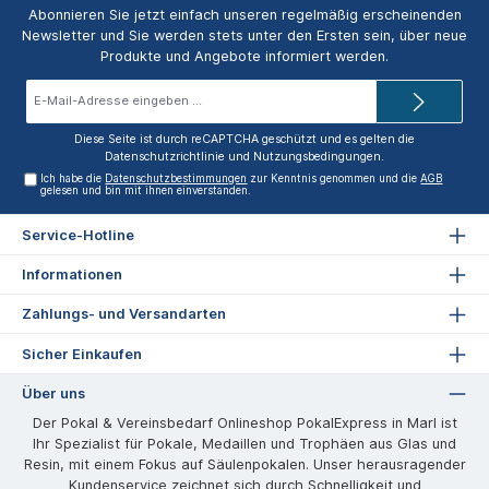
Abonnieren Sie jetzt einfach unseren regelmäßig erscheinenden
Newsletter und Sie werden stets unter den Ersten sein, über neue
Produkte und Angebote informiert werden.
E-
Mail-
Adresse*
Diese Seite ist durch reCAPTCHA geschützt und es gelten die
Datenschutzrichtlinie
und
Nutzungsbedingungen
.
Ich habe die
Datenschutzbestimmungen
zur Kenntnis genommen und die
AGB
gelesen und bin mit ihnen einverstanden.
Service-Hotline
Informationen
Zahlungs- und Versandarten
Sicher Einkaufen
Über uns
Der Pokal & Vereinsbedarf Onlineshop PokalExpress in Marl ist
Ihr Spezialist für Pokale, Medaillen und Trophäen aus Glas und
Resin, mit einem Fokus auf Säulenpokalen. Unser herausragender
Kundenservice zeichnet sich durch Schnelligkeit und