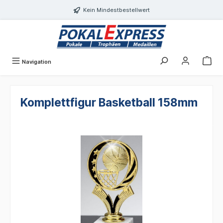
alt springen
Kein Mindestbestellwert
Navigation
Komplettfigur Basketball 158mm
Bildergalerie überspringen