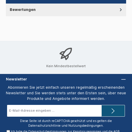
Bewertungen
Kein Mindestbestellwert
Newsletter
Abonnieren Sie jetzt einfach unseren regelmäßig erscheinenden
Newsletter und Sie werden stets unter den Ersten sein, über neue
Produkte und Angebote informiert werden.
E-
Mail-
Adresse*
Diese Seite ist durch reCAPTCHA geschützt und es gelten die
Datenschutzrichtlinie
und
Nutzungsbedingungen
.
Ich habe die
Datenschutzbestimmungen
zur Kenntnis genommen und die
AGB